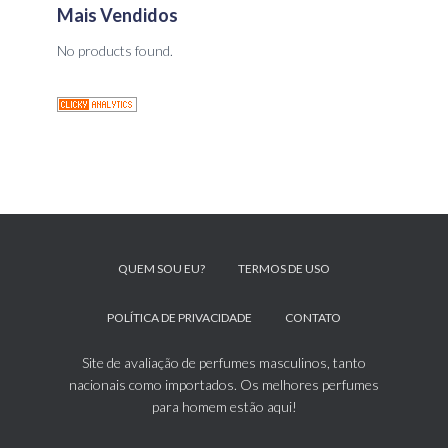
Mais Vendidos
No products found.
QUEM SOU EU?
TERMOS DE USO
POLÍTICA DE PRIVACIDADE
CONTATO
Site de avaliação de perfumes masculinos, tanto
nacionais como importados. Os melhores perfumes
para homem estão aqui!