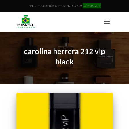
Perfumes com descontos INCRÍVEIS!
Clique Aqui
TOGGLE
NAVIGATION
carolina herrera 212 vip
black