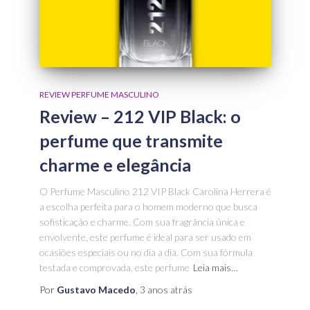
REVIEW PERFUME MASCULINO
Review – 212 VIP Black: o
perfume que transmite
charme e elegância
O Perfume Masculino 212 VIP Black Carolina Herrera é
a escolha perfeita para o homem moderno que busca
sofisticação e charme. Com sua fragrância única e
envolvente, este perfume é ideal para ser usado em
ocasiões especiais ou no dia a dia. Com sua fórmula
testada e comprovada, este perfume
Leia mais…
Por
Gustavo Macedo
,
3 anos
atrás