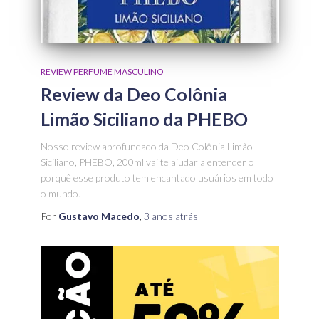
REVIEW PERFUME MASCULINO
Review da Deo Colônia
Limão Siciliano da PHEBO
Nosso review aprofundado da Deo Colônia Limão
Siciliano, PHEBO, 200ml vai te ajudar a entender o
porquê esse produto tem encantado usuários em todo
o mundo.
Por
Gustavo Macedo
,
3 anos
atrás