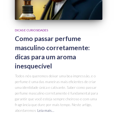
DICAS E CURIOSIDADES
Como passar perfume
masculino corretamente:
dicas para um aroma
inesquecível
Todos nós queremos deixar uma boa impressão, e o
perfume é uma das maneiras mais eficientes de criar
uma identidade única e cativante. Saber como passar
perfume masculino corretamente é fundamental para
garantir que você esteja sempre cheiroso e com uma
fragrância que dure por mais tempo. Neste artigo,
abordaremos
Leia mais…