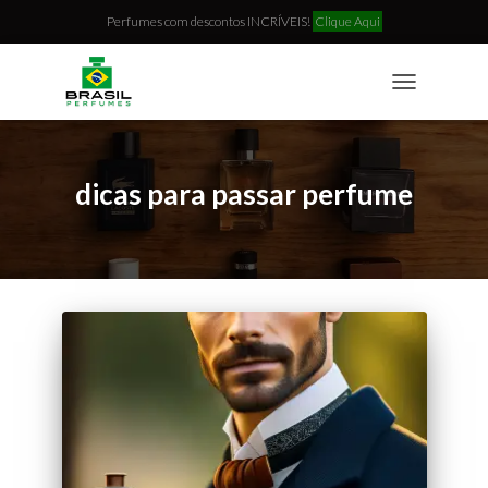
Perfumes com descontos INCRÍVEIS!
Clique Aqui
TOGGLE
NAVIGATION
dicas para passar perfume