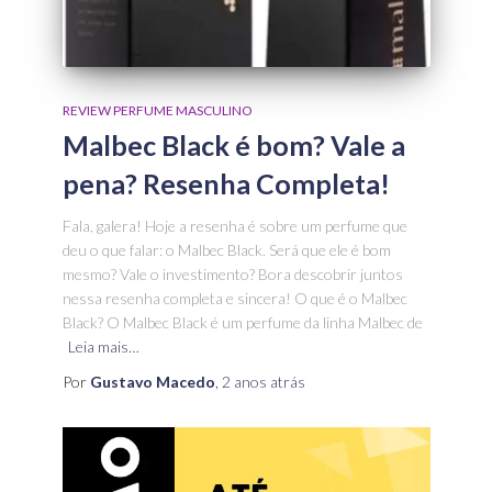
REVIEW PERFUME MASCULINO
Malbec Black é bom? Vale a
pena? Resenha Completa!
Fala, galera! Hoje a resenha é sobre um perfume que
deu o que falar: o Malbec Black. Será que ele é bom
mesmo? Vale o investimento? Bora descobrir juntos
nessa resenha completa e sincera! O que é o Malbec
Black? O Malbec Black é um perfume da linha Malbec de
Leia mais…
Por
Gustavo Macedo
,
2 anos
atrás