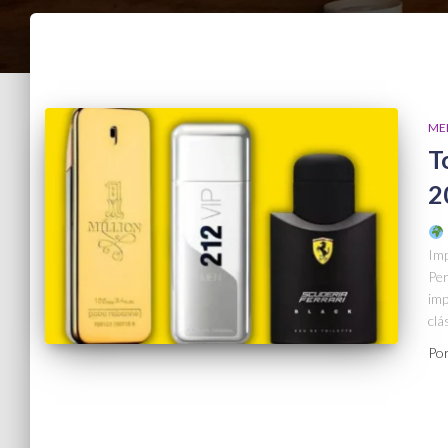
ME
T
2
Imp
Per
im
clá
Po