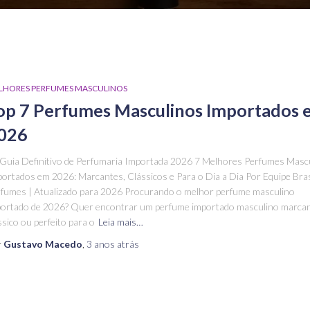
LHORES PERFUMES MASCULINOS
op 7 Perfumes Masculinos Importados
026
Guia Definitivo de Perfumaria Importada 2026 7 Melhores Perfumes Masc
ortados em 2026: Marcantes, Clássicos e Para o Dia a Dia Por Equipe Bras
fumes | Atualizado para 2026 Procurando o melhor perfume masculino
portado de 2026? Quer encontrar um perfume importado masculino marcan
ssico ou perfeito para o
Leia mais…
r
Gustavo Macedo
,
3 anos
atrás