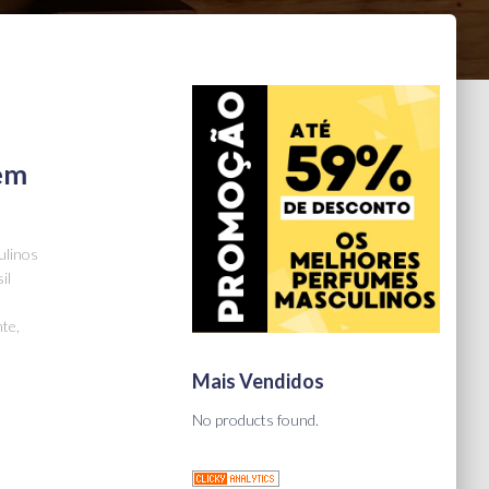
 em
ulinos
il
te,
Mais Vendidos
No products found.