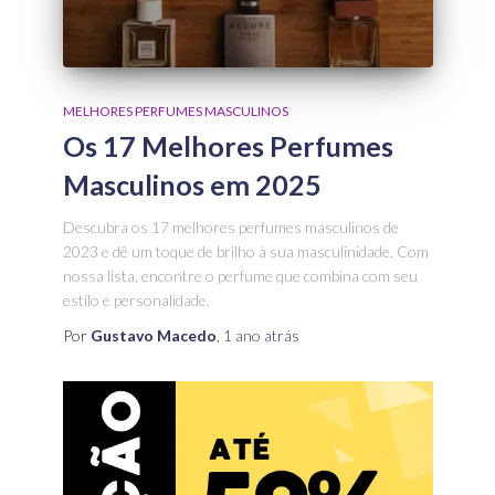
MELHORES PERFUMES MASCULINOS
Os 17 Melhores Perfumes
Masculinos em 2025
Descubra os 17 melhores perfumes masculinos de
2023 e dê um toque de brilho à sua masculinidade. Com
nossa lista, encontre o perfume que combina com seu
estilo e personalidade.
Por
Gustavo Macedo
,
1 ano
atrás