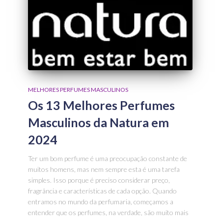
MELHORES PERFUMES MASCULINOS
Os 13 Melhores Perfumes
Masculinos da Natura em
2024
Ter um bom perfume é uma preocupação constante de
muitos homens, mas nem sempre esta é uma tarefa
simples. Isso porque é preciso considerar preço,
fragrância e características de cada opção. Quando
entramos no mundo da perfumaria, começamos a
entender que os perfumes, na verdade, são muito mais