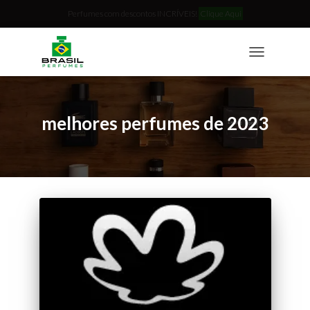
Perfumes com descontos INCRÍVEIS!
Clique Aqui
TOGGLE
NAVIGATION
melhores perfumes de 2023