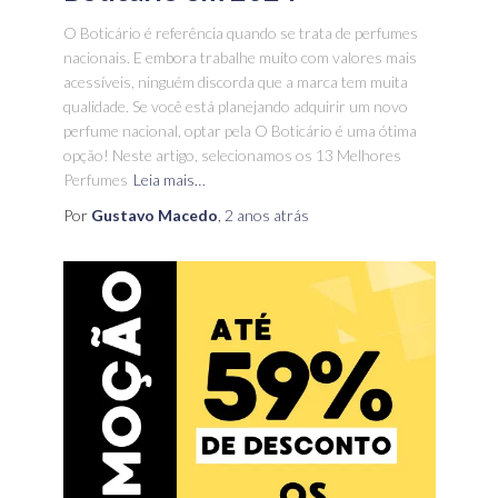
O Boticário é referência quando se trata de perfumes
nacionais. E embora trabalhe muito com valores mais
acessíveis, ninguém discorda que a marca tem muita
qualidade. Se você está planejando adquirir um novo
perfume nacional, optar pela O Boticário é uma ótima
opção! Neste artigo, selecionamos os 13 Melhores
Perfumes
Leia mais…
Por
Gustavo Macedo
,
2 anos
atrás