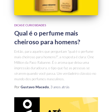
DICAS E CURIOSIDADES
Qual é o perfume mais
cheiroso para homens?
Então, para aqueles que perguntam “qual é o perfume
mais cheiroso para homens?”, a resposta é clara: One
Million da Paco Rabanne. É o aroma que deixa uma
impressão duradoura, o tipo que faz as pessoas se
virarem quando você passa. Um verdadeiro clássico no
mundo dos perfumes masculinos.
Por
Gustavo Macedo
,
3 anos
atrás