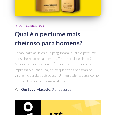
DICAS E CURIOSIDADES
Qual é o perfume mais
cheiroso para homens?
Então, para aqueles que perguntam “qual é o perfume
mais cheiroso para homens?”, a resposta é clara: One
Million da Paco Rabanne. É o aroma que deixa uma
impressão duradoura, o tipo que faz as pessoas se
virarem quando você passa. Um verdadeiro clássico no
mundo dos perfumes masculinos.
Por
Gustavo Macedo
,
3 anos
atrás