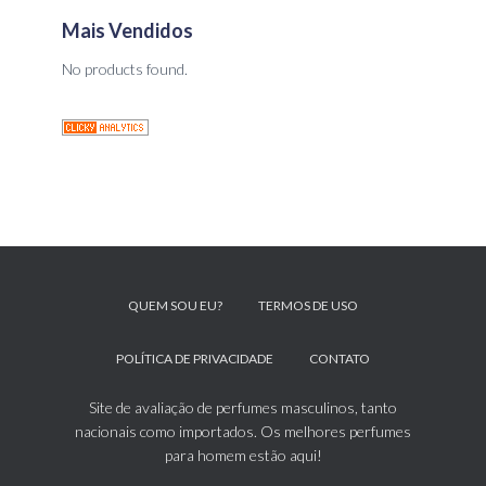
Mais Vendidos
No products found.
QUEM SOU EU?
TERMOS DE USO
POLÍTICA DE PRIVACIDADE
CONTATO
Site de avaliação de perfumes masculinos, tanto
nacionais como importados. Os melhores perfumes
para homem estão aqui!