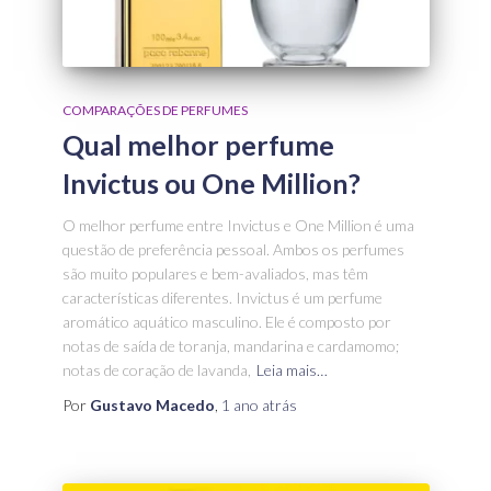
COMPARAÇÕES DE PERFUMES
Qual melhor perfume
Invictus ou One Million?
O melhor perfume entre Invictus e One Million é uma
questão de preferência pessoal. Ambos os perfumes
são muito populares e bem-avaliados, mas têm
características diferentes. Invictus é um perfume
aromático aquático masculino. Ele é composto por
notas de saída de toranja, mandarina e cardamomo;
notas de coração de lavanda,
Leia mais…
Por
Gustavo Macedo
,
1 ano
atrás