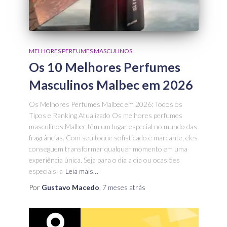
MELHORES PERFUMES MASCULINOS
Os 10 Melhores Perfumes
Masculinos Malbec em 2026
Os Melhores Perfumes Malbec em 2026: Todos os
Tipos e Ranking Atualizado Os melhores perfumes
masculinos Malbec têm um lugar especial no mundo das
fragrâncias. Com seu toque sofisticado e marcante, eles
conseguem transformar qualquer momento em uma
experiência única. Seja para o dia a dia ou ocasiões
especiais, a
Leia mais…
Por
Gustavo Macedo
,
7 meses
atrás