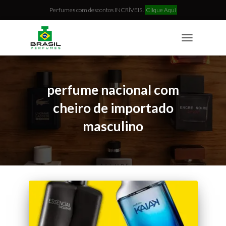
Perfumes com descontos INCRÍVEIS!
Clique Aqui
TOGGLE
NAVIGATION
perfume nacional com
cheiro de importado
masculino