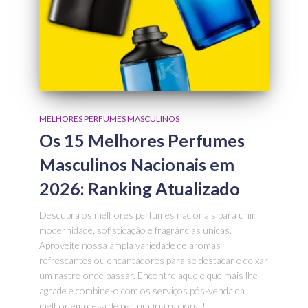
MELHORES PERFUMES MASCULINOS
Os 15 Melhores Perfumes
Masculinos Nacionais em
2026: Ranking Atualizado
Descubra os melhores perfumes nacionais para unir
modernidade, sofisticação e fragrâncias únicas.
Aproveite nossa ampla variedade de aromas
refrescantes ou encantadores para se destacar e deixar
um rastro onde passar. Encontre aquele que mais lhe
agrade e combine-o com os serviços pós-venda da
melhor empresa de perfumaria nacional!