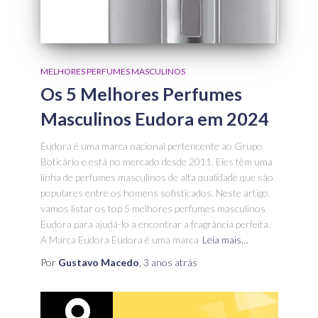
MELHORES PERFUMES MASCULINOS
Os 5 Melhores Perfumes
Masculinos Eudora em 2024
Eudora é uma marca nacional pertencente ao Grupo
Boticário e está no mercado desde 2011. Eles têm uma
linha de perfumes masculinos de alta qualidade que são
populares entre os homens sofisticados. Neste artigo,
vamos listar os top 5 melhores perfumes masculinos
Eudora para ajudá-lo a encontrar a fragrância perfeita.
A Marca Eudora Eudora é uma marca
Leia mais…
Por
Gustavo Macedo
,
3 anos
atrás