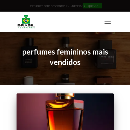
Perfumes com descontos INCRÍVEIS!
Clique Aqui
TOGGLE
NAVIGATION
perfumes femininos mais
vendidos