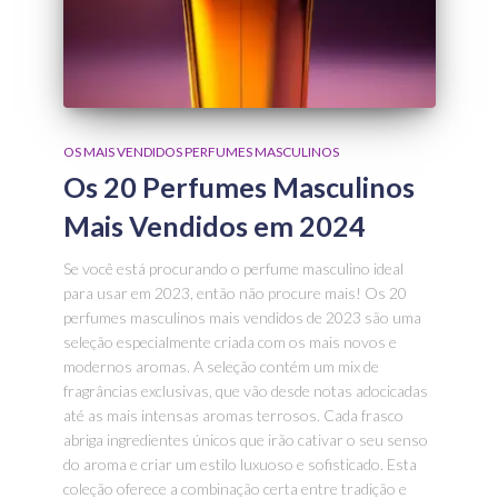
OS MAIS VENDIDOS PERFUMES MASCULINOS
Os 20 Perfumes Masculinos
Mais Vendidos em 2024
Se você está procurando o perfume masculino ideal
para usar em 2023, então não procure mais! Os 20
perfumes masculinos mais vendidos de 2023 são uma
seleção especialmente criada com os mais novos e
modernos aromas. A seleção contém um mix de
fragrâncias exclusivas, que vão desde notas adocicadas
até as mais intensas aromas terrosos. Cada frasco
abriga ingredientes únicos que irão cativar o seu senso
do aroma e criar um estilo luxuoso e sofisticado. Esta
coleção oferece a combinação certa entre tradição e