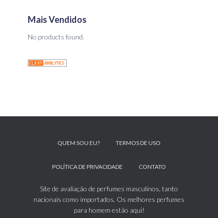
Mais Vendidos
No products found.
QUEM SOU EU?
TERMOS DE USO
POLÍTICA DE PRIVACIDADE
CONTATO
Site de avaliação de perfumes masculinos, tanto
nacionais como importados. Os melhores perfumes
para homem estão aqui!