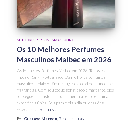
MELHORES PERFUMES MASCULINOS
Os 10 Melhores Perfumes
Masculinos Malbec em 2026
Os Melhores Perfumes Malbec em 2026: Todos os
Tipos e Ranking Atualizado Os melhores perfumes
masculinos Malbec têm um lugar especial no mundo das
fragrâncias. Com seu toque sofisticado e marcante, eles
conseguem transformar qualquer momento em uma
experiência única. Seja para o dia a dia ou ocasiões
especiais, a
Leia mais…
Por
Gustavo Macedo
,
7 meses
atrás