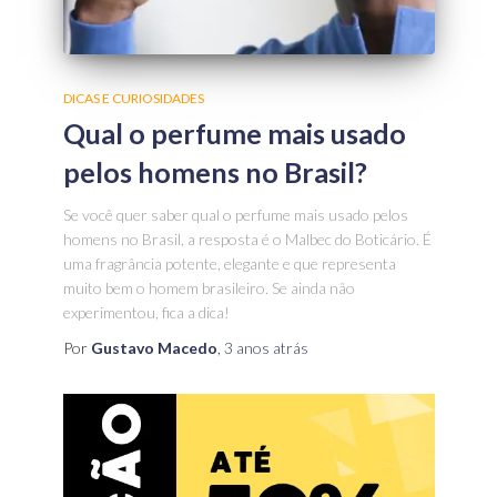
DICAS E CURIOSIDADES
Qual o perfume mais usado
pelos homens no Brasil?
Se você quer saber qual o perfume mais usado pelos
homens no Brasil, a resposta é o Malbec do Boticário. É
uma fragrância potente, elegante e que representa
muito bem o homem brasileiro. Se ainda não
experimentou, fica a dica!
Por
Gustavo Macedo
,
3 anos
atrás