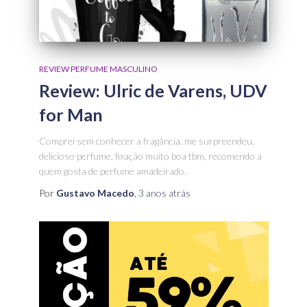
REVIEW PERFUME MASCULINO
Review: Ulric de Varens, UDV
for Man
Comprei sem conhecer a fragância, me surpreendeu,
delicioso perfume, fixação muito boa tbm, recomendo a
quem gosta de perfume amadeirado.
Por
Gustavo Macedo
,
3 anos
atrás