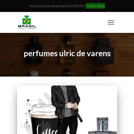
Perfumes com descontos INCRÍVEIS!
Clique Aqui
TOGGLE
NAVIGATION
perfumes ulric de varens