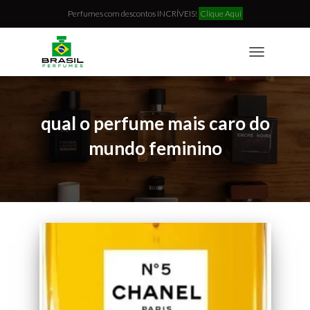
Perfumes com descontos INCRÍVEIS!
Clique Aqui
TOGGLE
NAVIGATION
qual o perfume mais caro do
mundo feminino