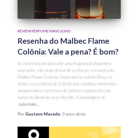
REVIEW PERFUME MASCULINO
Resenha do Malbec Flame
Colônia: Vale a pena? É bom?
Se você está em busca de uma fragrância elegante e
marcante, não pode deixar de conhecer a resenha do
Malbec Flame Colônia. Inspirada no vulcão Etna, na
Sicília, essa colônia de O Boticário combina elementos
amadeirados e terrosos do vetiver e patchouli com
notas do blend de uvas Nerello. A embalagem do
Leia mais…
Por
Gustavo Macedo
,
3 anos
atrás