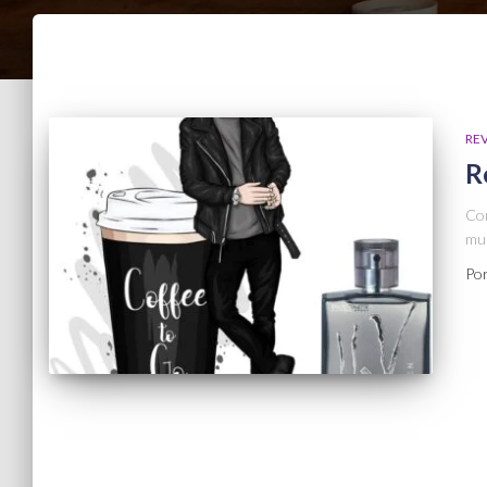
RE
R
Com
mui
Po