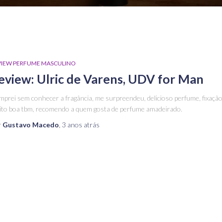
VIEW PERFUME MASCULINO
eview: Ulric de Varens, UDV for Man
prei sem conhecer a fragância, me surpreendeu, delicioso perfume, fixaçã
to boa tbm, recomendo a quem gosta de perfume amadeirado.
r
Gustavo Macedo
,
3 anos
atrás