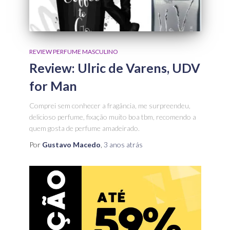
REVIEW PERFUME MASCULINO
Review: Ulric de Varens, UDV
for Man
Comprei sem conhecer a fragância, me surpreendeu,
delicioso perfume, fixação muito boa tbm, recomendo a
quem gosta de perfume amadeirado.
Por
Gustavo Macedo
,
3 anos
atrás