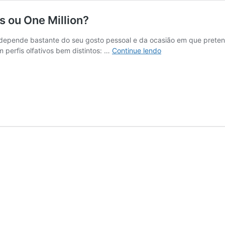
s ou One Million?
on depende bastante do seu gosto pessoal e da ocasião em que prete
Qual
perfis olfativos bem distintos: …
Continue lendo
melhor
perfume
masculino:
Invictus
ou
One
Million?