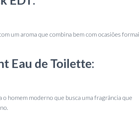
ck EDT
:
e, com um aroma que combina bem com ocasiões forma
t Eau de Toilette
:
ara o homem moderno que busca uma fragrância que
no.