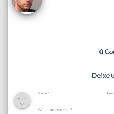
0 Co
Deixe 
Name
*
Ema
What's on your mind?