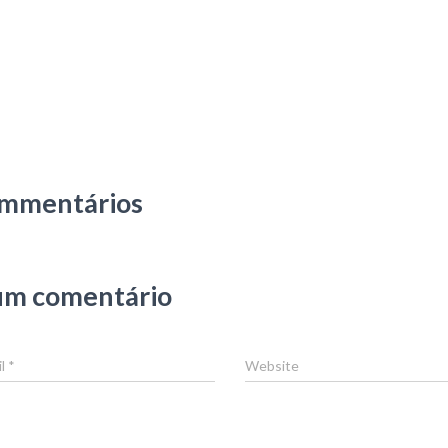
mmentários
um comentário
il
*
Website