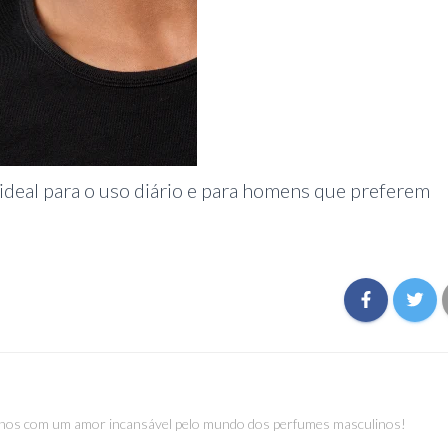
ideal para o uso diário e para homens que preferem
os com um amor incansável pelo mundo dos perfumes masculinos!