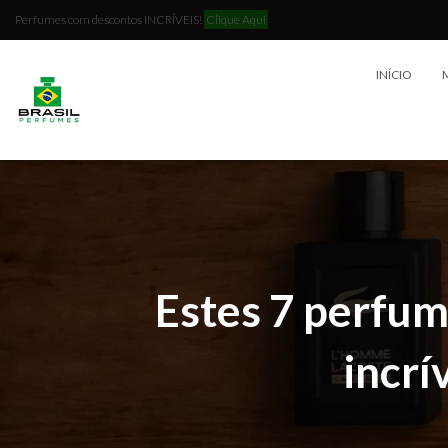
Perfumes com descontos INCRÍVEIS!
Clique Aqui
INÍCIO
Estes 7 perfu
incrí