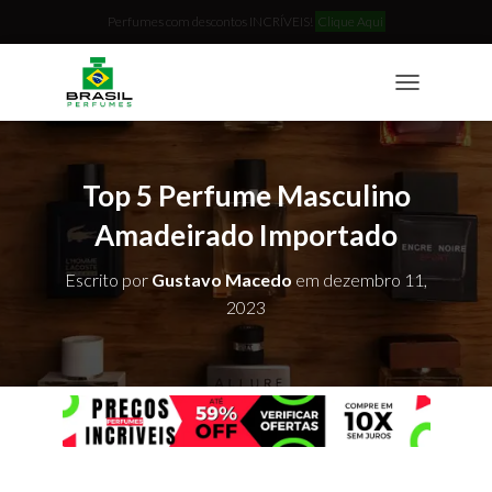
Perfumes com descontos INCRÍVEIS!
Clique Aqui
T
O
G
G
L
Top 5 Perfume Masculino
E
N
Amadeirado Importado
A
V
Escrito por
Gustavo Macedo
em
dezembro 11,
I
2023
G
A
T
I
O
N