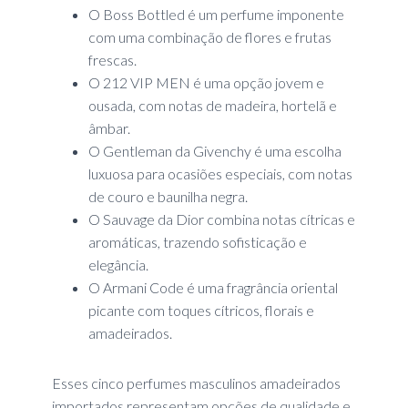
O Boss Bottled é um perfume imponente
com uma combinação de flores e frutas
frescas.
O 212 VIP MEN é uma opção jovem e
ousada, com notas de madeira, hortelã e
âmbar.
O Gentleman da Givenchy é uma escolha
luxuosa para ocasiões especiais, com notas
de couro e baunilha negra.
O Sauvage da Dior combina notas cítricas e
aromáticas, trazendo sofisticação e
elegância.
O Armani Code é uma fragrância oriental
picante com toques cítricos, florais e
amadeirados.
Esses cinco perfumes masculinos amadeirados
importados representam opções de qualidade e