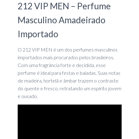
212 VIP MEN – Perfume
Masculino Amadeirado
Importado
O 212 VIP MEN é um dos perfumes masculinos
importados mais procurados pelos brasileiros.
Com uma fragrância forte e decidida, esse
perfume é ideal para festas e baladas. Suas notas
de madeira, hortelã e âmbar trazem o contraste
do quente e fresco, retratando um espírito jovem
e ousado.