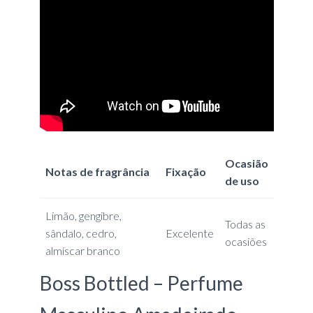
Ocasião
Notas de fragrância
Fixação
de uso
Limão, gengibre,
Todas as
sândalo, cedro,
Excelente
ocasiões
almíscar branco
Boss Bottled – Perfume