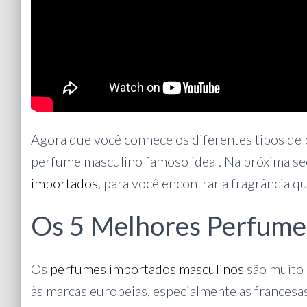
Agora que você conhece os diferentes tipos de
perfume masculino famoso ideal. Na próxima s
importados
, para você encontrar a fragrância q
Os 5 Melhores Perfume
Os
perfumes importados masculinos
são muito 
às marcas europeias, especialmente as francesas