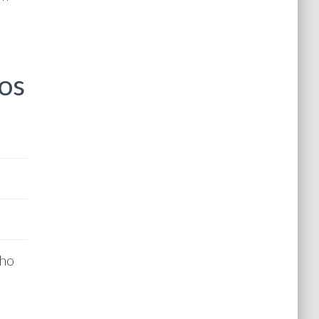
os
nho