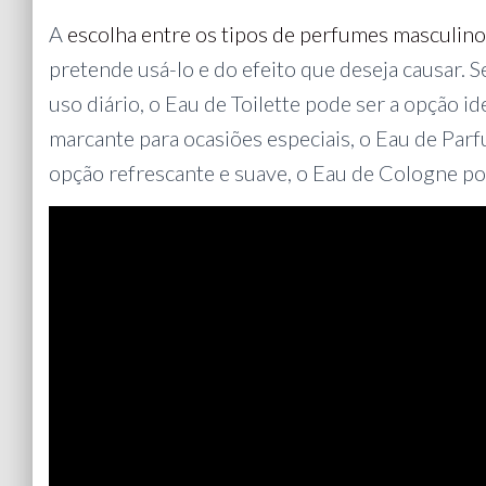
A
escolha entre os tipos de perfumes masculin
pretende usá-lo e do efeito que deseja causar. 
uso diário, o Eau de Toilette pode ser a opção id
marcante para ocasiões especiais, o Eau de Par
opção refrescante e suave, o Eau de Cologne pod