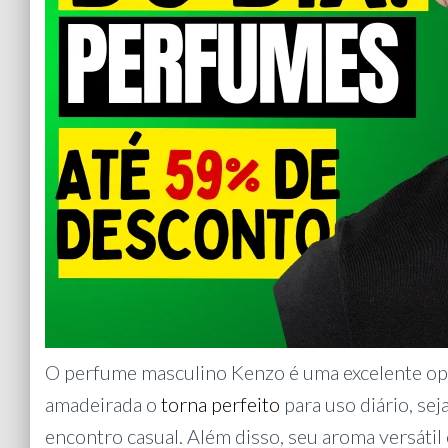
O perfume masculino Kenzo é uma excelente opçã
amadeirada o
torna perfeito
para uso diário, s
encontro casual. Além disso, seu aroma versáti