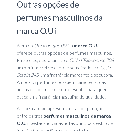
Outras opções de
perfumes masculinos da
marca O.U.i
Além do
Oui Iconique 001
, a
marca O.U.i
oferece outras opções de perfumes masculinos.
Entre eles, destacam-se o
O.U.i L’Experience 706
,
um perfume refrescante e sofisticado, e o
O.U.i
Scapin 245
, uma fragrância marcante e sedutora.
Ambos os perfumes possuem características
únicas e são uma excelente escolha para quem
busca uma fragrância masculina de qualidade.
A tabela abaixo apresenta uma comparação
entre os três
perfumes masculinos da marca
O.U.i
, destacando suas notas principais, estilo de
fragrância e ocasiões recomendadas: