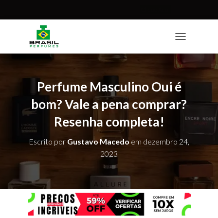
Perfumes com descontos INCRÍVEIS!
Clique Aqui
T
O
G
G
L
Perfume Masculino Oui é
E
N
bom? Vale a pena comprar?
A
Resenha completa!
V
I
G
Escrito por
Gustavo Macedo
em
dezembro 24,
A
2023
T
I
O
N