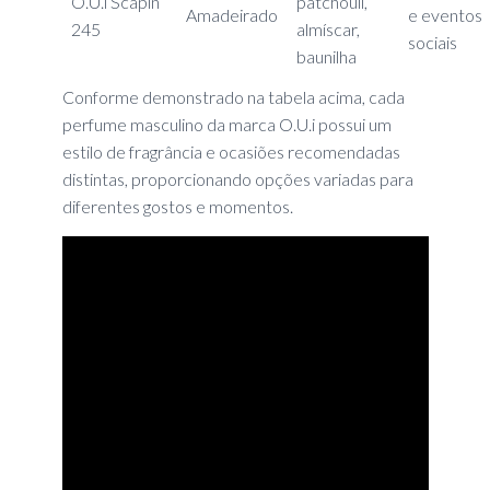
O.U.i Scapin
patchouli,
Amadeirado
e eventos
245
almíscar,
sociais
baunilha
Conforme demonstrado na tabela acima, cada
perfume masculino da marca O.U.i possui um
estilo de fragrância e ocasiões recomendadas
distintas, proporcionando opções variadas para
diferentes gostos e momentos.