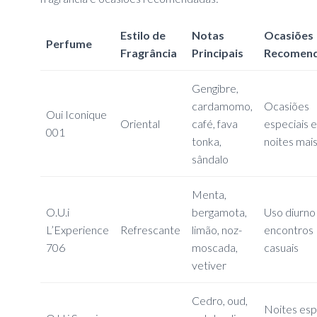
Estilo de
Notas
Ocasiões
Perfume
Fragrância
Principais
Recomen
Gengibre,
cardamomo,
Ocasiões
Oui Iconique
Oriental
café, fava
especiais e
001
tonka,
noites mais
sândalo
Menta,
O.U.i
bergamota,
Uso diurno
L’Experience
Refrescante
limão, noz-
encontros
706
moscada,
casuais
vetiver
Cedro, oud,
Noites esp