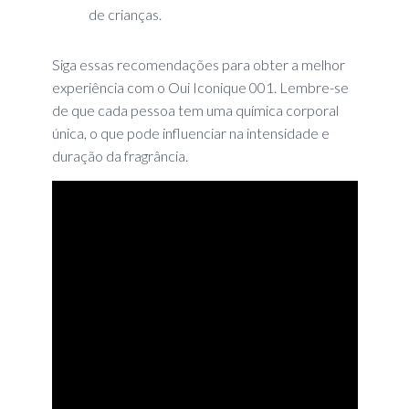
de crianças.
Siga essas recomendações para obter a melhor
experiência com o Oui Iconique 001. Lembre-se
de que cada pessoa tem uma química corporal
única, o que pode influenciar na intensidade e
duração da fragrância.