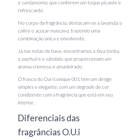
e
cardamomo
, que conferem um toque picante e
refrescante.
No corpo da fragrância, destacam-se a
lavanda
, o
café
e o
açúcar mascavo
, trazendo uma
combinação única e envolvente.
Já nas notas de base, encontramos a
fava tonka
,
o
pachuli
e o
sândalo
, que proporcionam um
aroma cremoso e amadeirado.
O frasco do Oui Iconique 001 tem um design
simples e elegante, com um degradê de cor
condizente com a fragrância que está em seu
interior.
Diferenciais das
fragrâncias O.U.i