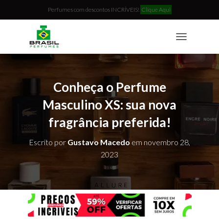
Perfumes com descontos INCRÍVEIS!
Clique Aqui
T
O
G
G
L
Conheça o Perfume
E
N
Masculino XS: sua nova
A
fragrância preferida!
V
I
G
Escrito por
Gustavo Macedo
em
novembro 28,
A
2023
T
I
O
N