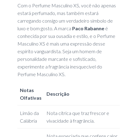
Com o Perfume Masculino XS, você não apenas
estará perfumado, mas também estará
carregando consigo um verdadeiro símbolo de
luxo e bom gosto. A marca
Paco Rabanne
é
conhecida por sua ousadia e estilo, e o Perfume
Masculino XS é mais uma expressão desse
espírito vanguardista. Seja um homem de
personalidade marcante e sofisticado,
experimente a fragrância inesquecível do
Perfume Masculino XS.
Notas
Descrição
Olfativas
Limão da
Nota cítrica que traz frescor e
Calábria
vivacidade à fragrância.
Nota especiada que confere calor