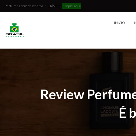
Perfumes com descontos INCRÍVEIS!
Clique Aqui
INÍCIO
Review Perfume
É 