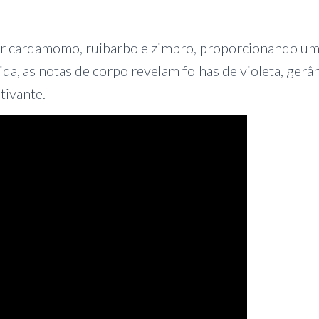
or cardamomo, ruibarbo e zimbro, proporcionando u
ida, as notas de corpo revelam folhas de violeta, gerâ
tivante.