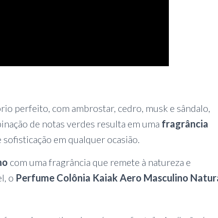
íbrio perfeito, com ambrostar, cedro, musk e sândalo,
binação de notas verdes resulta em uma
fragrância
e sofisticação em qualquer ocasião.
no
com uma fragrância que remete à natureza e
l, o
Perfume Colônia Kaiak Aero Masculino Natur