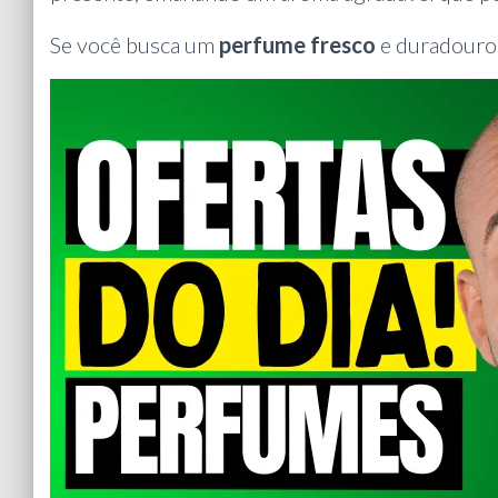
Se você busca um
perfume fresco
e duradouro,