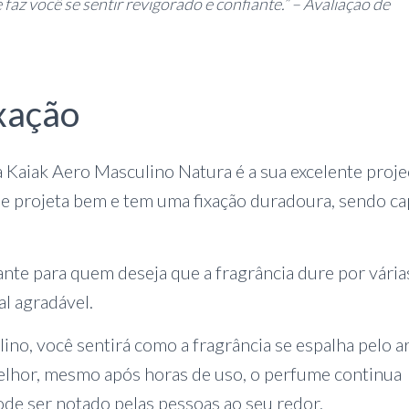
az você se sentir revigorado e confiante.” – Avaliação de
xação
 Kaiak Aero Masculino Natura é a sua excelente proj
me projeta bem e tem uma fixação duradoura, sendo ca
nte para quem deseja que a fragrância dure por vária
l agradável.
no, você sentirá como a fragrância se espalha pelo ar
melhor, mesmo após horas de uso, o perfume continua
e ser notado pelas pessoas ao seu redor.