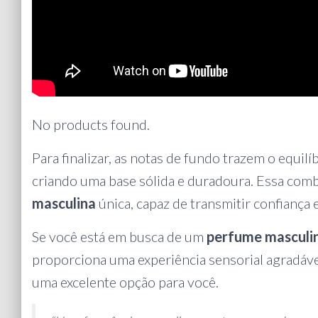
No products found.
Para finalizar, as notas de fundo trazem o equil
criando uma base sólida e duradoura. Essa com
masculina
única, capaz de transmitir confiança 
Se você está em busca de um
perfume masculi
proporciona uma experiência sensorial agradáve
uma excelente opção para você.