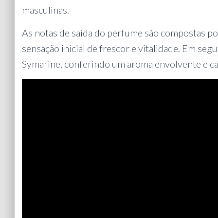
masculinas.
As notas de saída do perfume são compostas p
sensação inicial de frescor e vitalidade. Em segu
Symarine, conferindo um aroma envolvente e ca