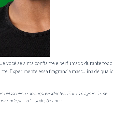
ue você se sinta confiante e perfumado durante todo
nte. Experimente essa fragrância masculina de quali
ero Masculino são surpreendentes. Sinto a fragrância me
por onde passo.” – João, 35 anos