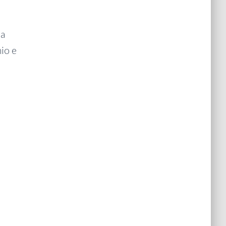
ma
nio e