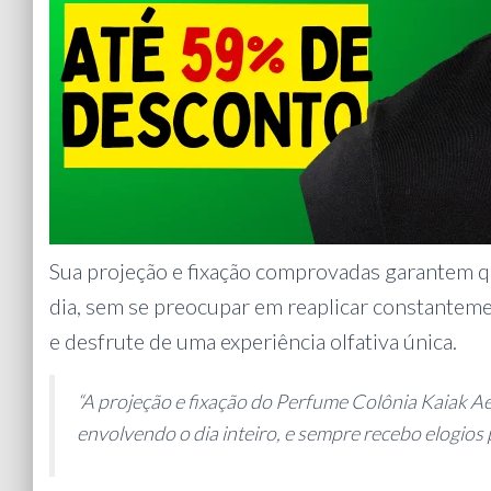
Sua projeção e fixação comprovadas garantem q
dia, sem se preocupar em reaplicar constanteme
e desfrute de uma experiência olfativa única.
“A projeção e fixação do Perfume Colônia Kaiak A
envolvendo o dia inteiro, e sempre recebo elogios 