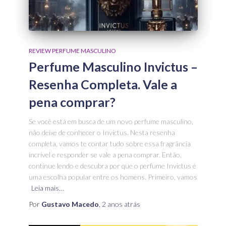
REVIEW PERFUME MASCULINO
Perfume Masculino Invictus –
Resenha Completa. Vale a
pena comprar?
Se você está em busca de um novo perfume masculino,
não deixe de conhecer o Invictus. Nesta resenha
completa, vamos te contar tudo sobre essa fragrância
incrível e responder se vale a pena comprar. Então,
continue lendo e descubra por que o perfume Invictus é
uma escolha popular entre os homens. Primeiro, vamos
Leia mais…
Por
Gustavo Macedo
,
2 anos
atrás