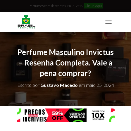
Perfumes com descontos INCRÍVEIS!
Clique Aqui
T
O
G
G
L
Perfume Masculino Invictus
E
N
– Resenha Completa. Vale a
A
pena comprar?
V
I
G
Escrito por
Gustavo Macedo
em
maio 25, 2024
A
T
I
O
N