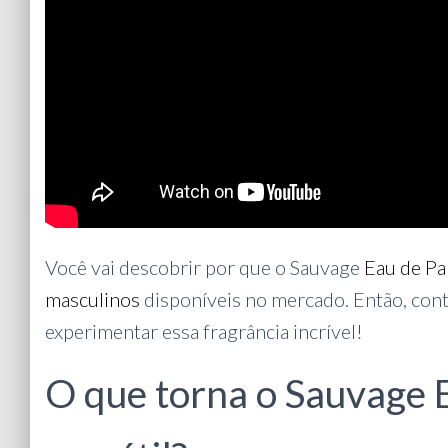
Você vai descobrir por que o Sauvage
Eau de P
masculinos
disponíveis no mercado. Então, cont
experimentar essa fragrância incrível!
O que torna o Sauvage