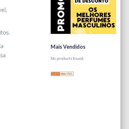
vel,
tos.
ta
Mais Vendidos
isa
No products found.