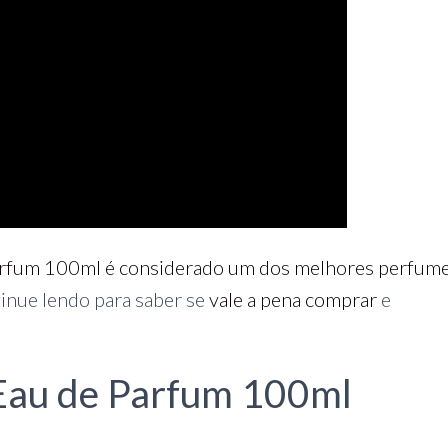
arfum 100ml é considerado um dos melhores perfum
inue lendo para saber se
vale a pena comprar
e
 Eau de Parfum 100ml