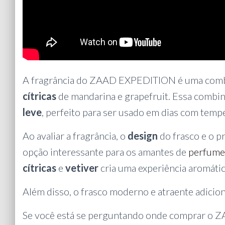
A fragrância do ZAAD EXPEDITION é uma comb
cítricas
de mandarina e grapefruit. Essa combi
leve
, perfeito para ser usado em dias com tem
Ao avaliar a fragrância, o
design
do frasco e o 
opção interessante para os amantes de
perfume
cítricas
e
vetiver
cria uma experiência aromátic
Além disso, o frasco moderno e atraente adici
Se você está se perguntando onde comprar o