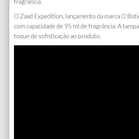
fragrância.
O Zaad Expedition, lançamento da marca O Boti
com capacidade de 95 ml de fragrância. A tamp
toque de sofisticação ao produto.