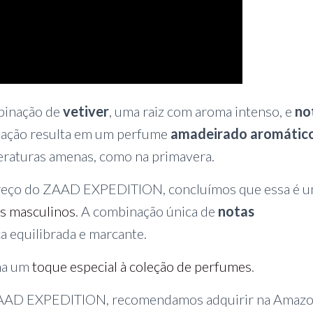
inação de
vetiver
, uma raiz com aroma intenso, e
no
nação resulta em um perfume
amadeirado aromátic
peraturas amenas, como na primavera.
preço do ZAAD EXPEDITION, concluímos que essa é 
s masculinos
. A combinação única de
notas
a equilibrada e marcante.
ona um
toque especial à coleção de perfumes
.
 ZAAD EXPEDITION, recomendamos adquirir na Amaz