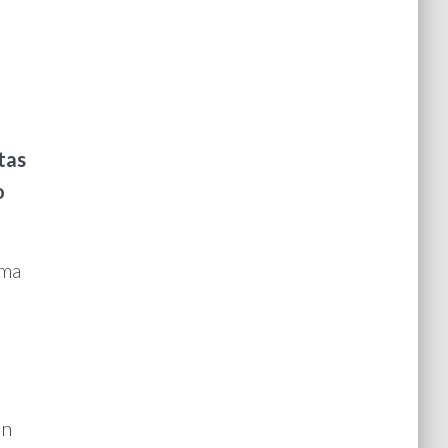
tas
o
uma
on