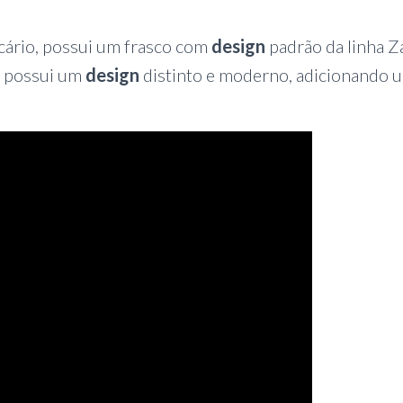
cário, possui um frasco com
design
padrão da linha Z
a possui um
design
distinto e moderno, adicionando 