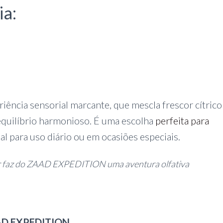
ia:
ncia sensorial marcante, que mescla frescor cítric
quilíbrio harmonioso. É uma escolha
perfeita para
eal para uso diário ou em ocasiões especiais.
iver faz do ZAAD EXPEDITION uma aventura olfativa
D EXPEDITION